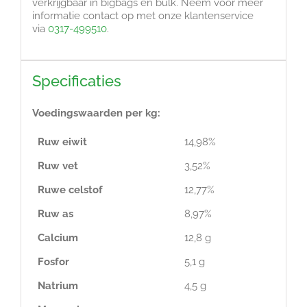
verkrijgbaar in bigbags en bulk. Neem voor meer
informatie contact op met onze klantenservice
via
0317-499510
.
Specificaties
Voedingswaarden per kg:
Ruw eiwit
14,98%
Ruw vet
3,52%
Ruwe celstof
12,77%
Ruw as
8,97%
Calcium
12,8 g
Fosfor
5,1 g
Natrium
4,5 g