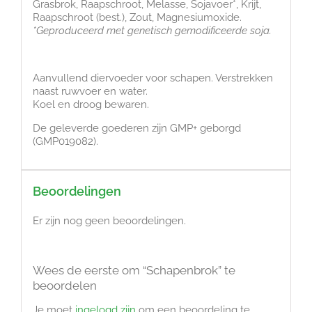
Grasbrok, Raapschroot, Melasse, Sojavoer*, Krijt,
Raapschroot (best.), Zout, Magnesiumoxide.
*Geproduceerd met genetisch gemodificeerde soja.
Aanvullend diervoeder voor schapen. Verstrekken
naast ruwvoer en water.
Koel en droog bewaren.
De geleverde goederen zijn GMP+ geborgd
(GMP019082).
Beoordelingen
Er zijn nog geen beoordelingen.
Wees de eerste om “Schapenbrok” te
beoordelen
Je moet
ingelogd zijn
om een beoordeling te