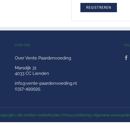
REGISTREREN
OVER ONS
VOL
Over Vente Paardenvoeding
Marsdijk 31
4033 CC Lienden
info@vente-paardenvoeding.nl
0317-499595
Copyright
| Alle rechten voorbehouden |
Privacyverklaring
|
Algemene voorwaarde