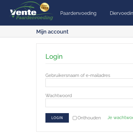
Ga
naar
Paardenvoeding
Diervoedi
inhoud
Mijn account
Login
Vereist
Gebruikersnaam of e-mailadres
Vereist
Wachtwoord
Je wachtwo
Onthouden
LOGIN