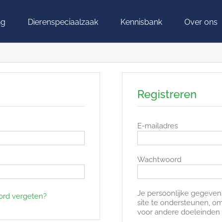
ng
Dierenspeciaalzaak
Kennisbank
Over ons
Registreren
Vereist
E-mailadres
Vereist
Wachtwoord
Je persoonlijke gegeven
ord vergeten?
site te ondersteunen, o
voor andere doeleinden