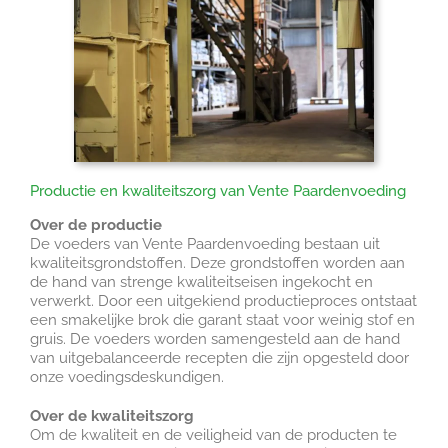
Productie en kwaliteitszorg van Vente Paardenvoeding
Over de productie
De voeders van Vente Paardenvoeding bestaan uit
kwaliteitsgrondstoffen. Deze grondstoffen worden aan
de hand van strenge kwaliteitseisen ingekocht en
verwerkt. Door een uitgekiend productieproces ontstaat
een smakelijke brok die garant staat voor weinig stof en
gruis. De voeders worden samengesteld aan de hand
van uitgebalanceerde recepten die zijn opgesteld door
onze voedingsdeskundigen.
Over de kwaliteitszorg
Om de kwaliteit en de veiligheid van de producten te