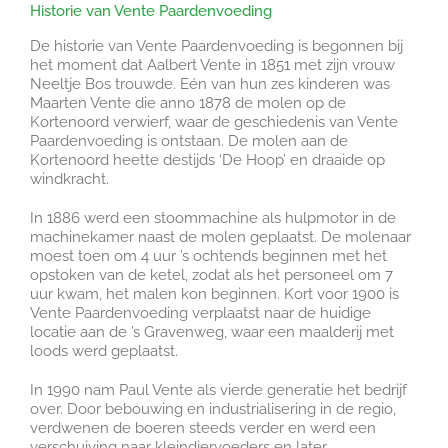
Historie van Vente Paardenvoeding
De historie van Vente Paardenvoeding is begonnen bij
het moment dat Aalbert Vente in 1851 met zijn vrouw
Neeltje Bos trouwde. Eén van hun zes kinderen was
Maarten Vente die anno 1878 de molen op de
Kortenoord verwierf, waar de geschiedenis van Vente
Paardenvoeding is ontstaan. De molen aan de
Kortenoord heette destijds ‘De Hoop’ en draaide op
windkracht.
In 1886 werd een stoommachine als hulpmotor in de
machinekamer naast de molen geplaatst. De molenaar
moest toen om 4 uur ’s ochtends beginnen met het
opstoken van de ketel, zodat als het personeel om 7
uur kwam, het malen kon beginnen. Kort voor 1900 is
Vente Paardenvoeding verplaatst naar de huidige
locatie aan de ’s Gravenweg, waar een maalderij met
loods werd geplaatst.
In 1990 nam Paul Vente als vierde generatie het bedrijf
over. Door bebouwing en industrialisering in de regio,
verdwenen de boeren steeds verder en werd een
verschuiving naar kleindiervoeders en later