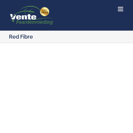
Ga
naar
inhoud
Red Fibre