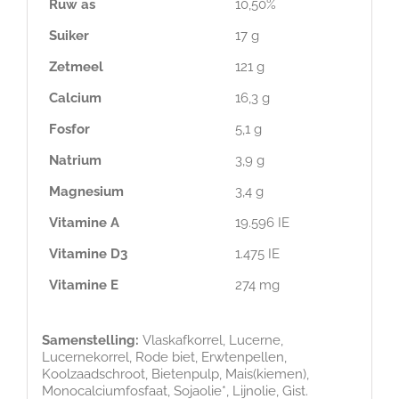
Ruw as
10,50%
Suiker
17 g
Zetmeel
121 g
Calcium
16,3 g
Fosfor
5,1 g
Natrium
3,9 g
Magnesium
3,4 g
Vitamine A
19.596 IE
Vitamine D3
1.475 IE
Vitamine E
274 mg
Samenstelling:
Vlaskafkorrel, Lucerne,
Lucernekorrel, Rode biet, Erwtenpellen,
Koolzaadschroot, Bietenpulp, Mais(kiemen),
Monocalciumfosfaat, Sojaolie*, Lijnolie, Gist.