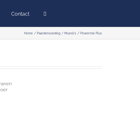
Contact
Home
Paardenvoeding
Muesli's
Powermix Plus
granen
voer