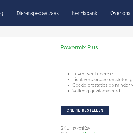
ng
Dierenspeciaalzaak
Kennisbank
Over ons
Powermix Plus
Levert veel energie
Licht verteerbare ontsloten 
Goede prestaties op minder 
Volledig gevitamineerd
ONLINE BESTELLEN
SKU:
33701K15