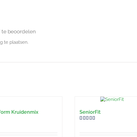
 te beoordelen
 te plaatsen.
form Kruidenmix
SeniorFit
Gewaardeerd
5.00
uit 5