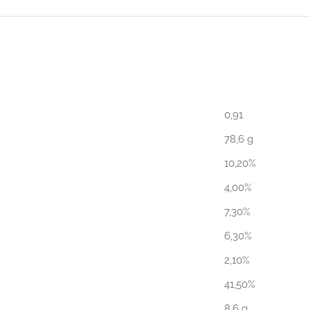
0,91
78,6 g
10,20%
4,00%
7,30%
6,30%
2,10%
41,50%
8,6 g