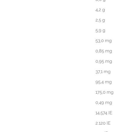
4,2 g
2,5 g
5,9 g
53,0 mg
0,85 mg
0,95 mg
37,1 mg
95,4 mg
175,0 mg
0,49 mg
14.574 IE
2.120 IE