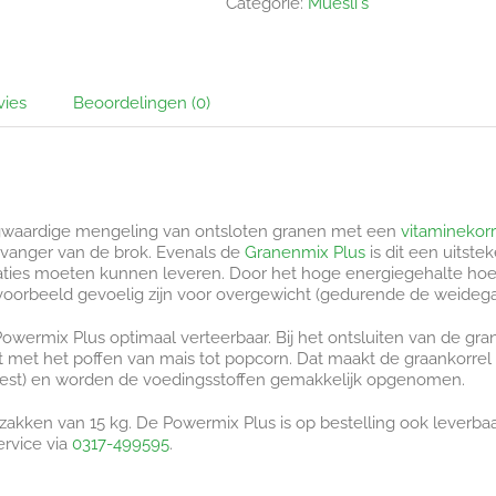
Categorie:
Muesli's
vies
Beoordelingen (0)
ogwaardige mengeling van ontsloten granen met een
vitaminekorr
ervanger van de brok. Evenals de
Granenmix Plus
is dit een uitste
ies moeten kunnen leveren. Door het hoge energiegehalte hoef je
voorbeeld gevoelig zijn voor overgewicht (gedurende de weidegan
Powermix Plus optimaal verteerbaar. Bij het ontsluiten van de gr
et met het poffen van mais tot popcorn. Dat maakt de graankorrel
mest) en worden de voedingsstoffen gemakkelijk opgenomen.
 zakken van 15 kg. De Powermix Plus is op bestelling ook leverb
ervice via
0317-499595
.