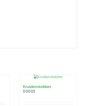
Kruidenslobber
Gewaardeerd
5.00
uit 5