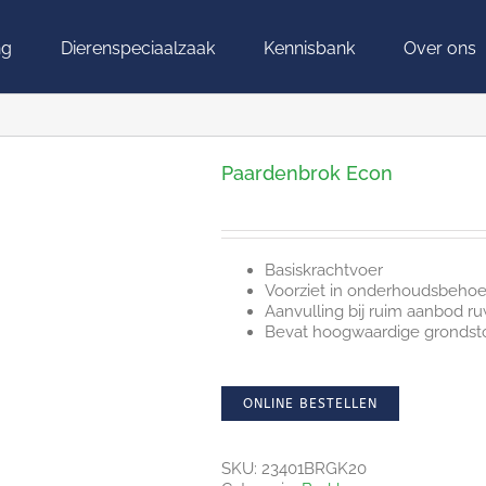
ng
Dierenspeciaalzaak
Kennisbank
Over ons
Paardenbrok Econ
Basiskrachtvoer
Voorziet in onderhoudsbehoe
Aanvulling bij ruim aanbod r
Bevat hoogwaardige grondst
ONLINE BESTELLEN
SKU:
23401BRGK20