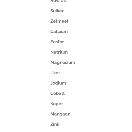
Ruw as
Suiker
Zetmeel
Calcium
Fosfor
Natrium
Magnesium
IJzer
Jodium
Cobalt
Koper
Mangaan
Zink