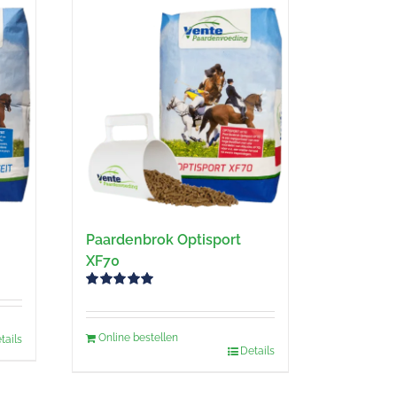
Paardenbrok Optisport
XF70
Gewaardeerd
5.00
uit 5
Online bestellen
tails
Details