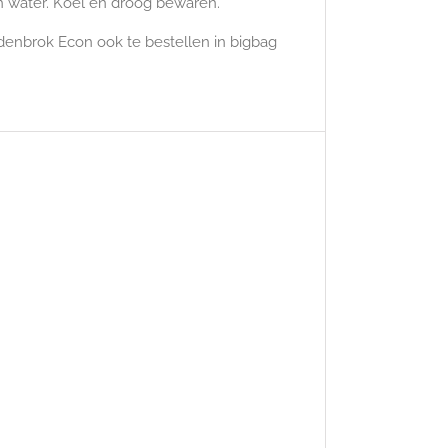
n water. Koel en droog bewaren.
denbrok Econ ook te bestellen in bigbag