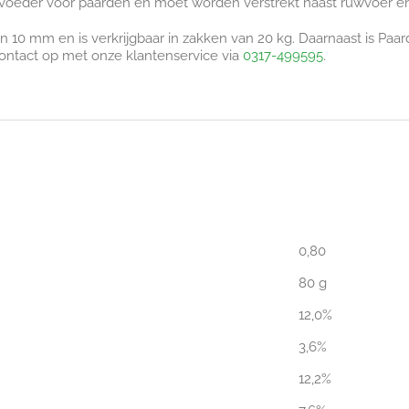
rvoeder voor paarden en moet worden verstrekt naast ruwvoer e
10 mm en is verkrijgbaar in zakken van 20 kg. Daarnaast is Paar
ontact op met onze klantenservice via
0317-499595
.
0,80
80 g
12,0%
3,6%
12,2%