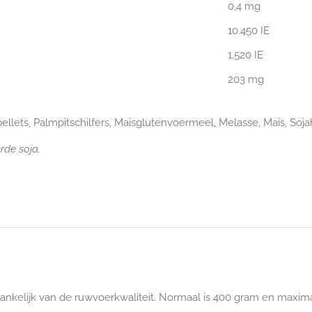
0,4 mg
10.450 IE
1.520 IE
203 mg
ellets, Palmpitschilfers, Maisglutenvoermeel, Melasse, Mais, Sojahul
rde soja.
hankelijk van de ruwvoerkwaliteit. Normaal is 400 gram en maxima