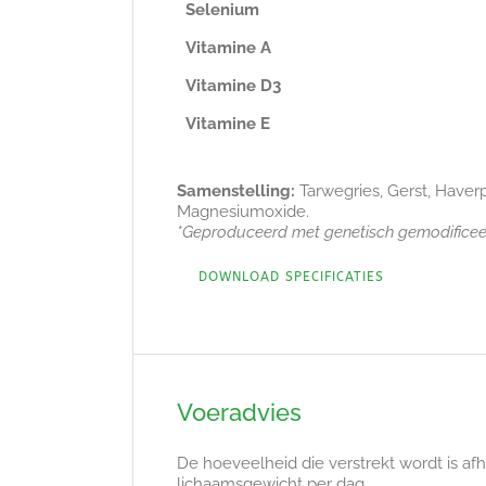
Selenium
Vitamine A
Vitamine D3
Vitamine E
Samenstelling:
Tarwegries, Gerst, Haverp
Magnesiumoxide.
*Geproduceerd met genetisch gemodificee
DOWNLOAD SPECIFICATIES
Voeradvies
De hoeveelheid die verstrekt wordt is af
lichaamsgewicht per dag.