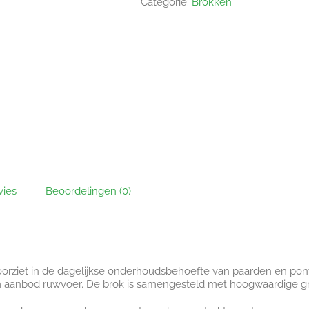
Categorie:
Brokken
vies
Beoordelingen (0)
oorziet in de dagelijkse onderhoudsbehoefte van paarden en pony
m aanbod ruwvoer. De brok is samengesteld met hoogwaardige gr