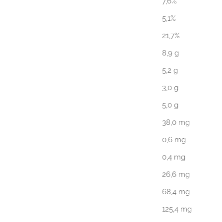
7,6%
5,1%
21,7%
8,9 g
5,2 g
3,0 g
5,0 g
38,0 mg
0,6 mg
0,4 mg
26,6 mg
68,4 mg
125,4 mg