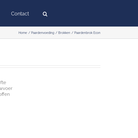
Contact
Home
Paardenvoeding
Brokken
Paardenbrok Econ
fte
uwvoer
offen