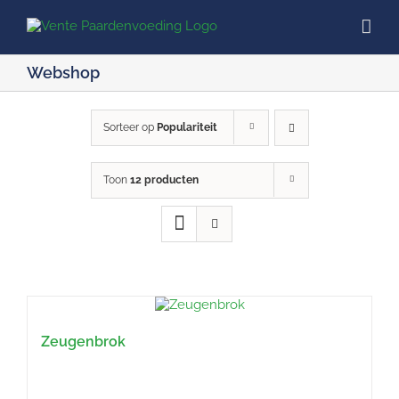
Ga
naar
inhoud
Webshop
Sorteer op
Populariteit
Toon
12 producten
Zeugenbrok