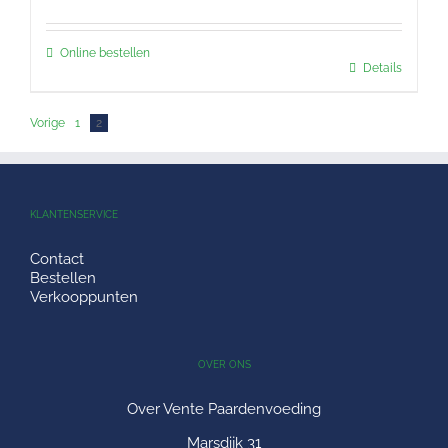
Online bestellen
Details
Vorige
1
2
KLANTENSERVICE
Contact
Bestellen
Verkooppunten
OVER ONS
Over Vente Paardenvoeding
Marsdijk 31