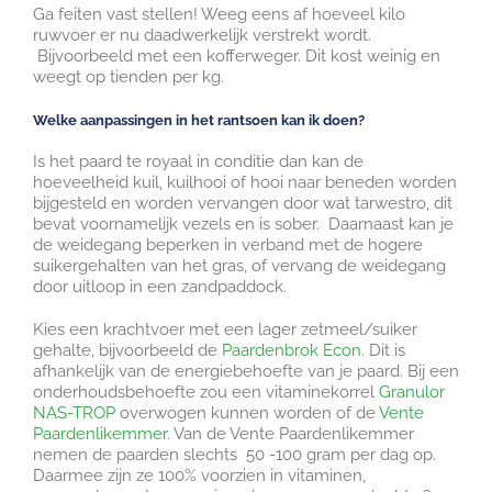
Ga feiten vast stellen! Weeg eens af hoeveel kilo
ruwvoer er nu daadwerkelijk verstrekt wordt.
Bijvoorbeeld met een kofferweger. Dit kost weinig en
weegt op tienden per kg.
Welke aanpassingen in het rantsoen kan ik doen?
Is het paard te royaal in conditie dan kan de
hoeveelheid kuil, kuilhooi of hooi naar beneden worden
bijgesteld en worden vervangen door wat tarwestro, dit
bevat voornamelijk vezels en is sober. Daarnaast kan je
de weidegang beperken in verband met de hogere
suikergehalten van het gras, of vervang de weidegang
door uitloop in een zandpaddock.
Kies een krachtvoer met een lager zetmeel/suiker
gehalte, bijvoorbeeld de
Paardenbrok Econ
. Dit is
afhankelijk van de energiebehoefte van je paard. Bij een
onderhoudsbehoefte zou een vitaminekorrel
Granulor
NAS-TROP
overwogen kunnen worden of de
Vente
Paardenlikemmer
. Van de Vente Paardenlikemmer
nemen de paarden slechts 50 -100 gram per dag op.
Daarmee zijn ze 100% voorzien in vitaminen,