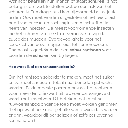
Wanneer
paarden
hun manen of staart
schuren
, is het
belangrijk om vast te stellen wat de oorzaak van het
schuren is. Een droge huid kan bijvoorbeeld al tot jeuk
leiden. Ook moet worden uitgesloten of het paard last
heeft van parasieten zoals bij luizen of schurft of last
heeft van insecten. De meest voorkomende insecten
die het schuren van de staart veroorzaken zijn de
culicoides muggen. Overgevoeligheid voor het
speeksel van deze mugjes leidt tot zomereczeem.
Daarnaast is gebleken dat een
sober rantsoen
voor
paarden die
schuren
kan bijdragen.
Hoe weet ik of een rantsoen sober is?
Om het rantsoen soberder te maken, moet het suiker-
en zetmeel aanbod in totaal naar beneden gebracht
worden. Bij de meeste paarden bestaat het rantsoen
voor meer dan driekwart uit ruwvoer dat aangevuld
wordt met krachtvoer. Dit betekent dat eerst het
ruwvoeraanbod onder de loep moet worden genomen.
(Let op, want het suikergehalte van ruwvoeders varieert
enorm, waardoor dit per seizoen of zelfs per levering
kan variëren.)