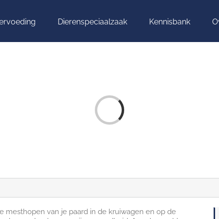
iervoeding
Dierenspeciaalzaak
Kennisbank
O
la
...
a
e
n
F
A
Q
ite
m
s
a
n
h
e
t
d
 de mesthopen van je paard in de kruiwagen en op de