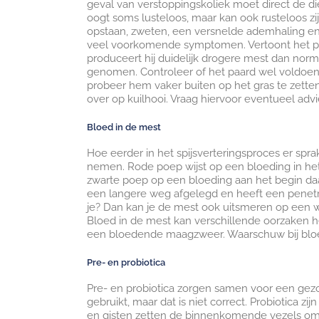
geval van verstoppingskoliek moet direct de 
oogt soms lusteloos, maar kan ook rusteloos zij
opstaan, zweten, een versnelde ademhaling en 
veel voorkomende symptomen. Vertoont het p
produceert hij duidelijk drogere mest dan norm
genomen. Controleer of het paard wel voldoend
probeer hem vaker buiten op het gras te zetten 
over op kuilhooi. Vraag hiervoor eventueel advi
Bloed in de mest
Hoe eerder in het spijsverteringsproces er sprak
nemen. Rode poep wijst op een bloeding in het 
zwarte poep op een bloeding aan het begin daa
een langere weg afgelegd en heeft een penetran
je? Dan kan je de mest ook uitsmeren op een wit
Bloed in de mest kan verschillende oorzaken he
een bloedende maagzweer. Waarschuw bij bloed 
Pre- en probiotica
Pre- en probiotica zorgen samen voor een gez
gebruikt, maar dat is niet correct. Probiotica z
en gisten zetten de binnenkomende vezels om 