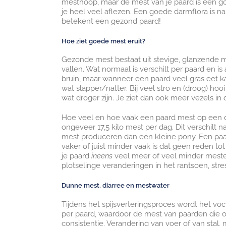
mesthoop, maar de mest van je paard is een g
je heel veel aflezen. Een goede darmflora is 
betekent een gezond paard!
Hoe ziet goede mest eruit?
Gezonde mest bestaat uit stevige, glanzende m
vallen. Wat normaal is verschilt per paard en is
bruin, maar wanneer een paard veel gras eet 
wat slapper/natter. Bij veel stro en (droog) ho
wat droger zijn. Je ziet dan ook meer vezels in 
Hoe veel en hoe vaak een paard mest op een d
ongeveer 17,5 kilo mest per dag. Dit verschilt n
mest produceren dan een kleine pony. Een paa
vaker of juist minder vaak is dat geen reden to
je paard
ineens
veel meer of veel minder meste
plotselinge veranderingen in het rantsoen, stre
Dunne mest, diarree en mestwater
Tijdens het spijsverteringsproces wordt het 
per paard, waardoor de mest van paarden die op
consistentie. Verandering van voer of van stal, 