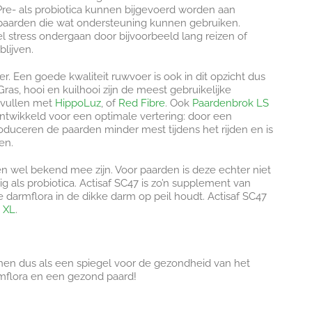
Pre- als probiotica kunnen bijgevoerd worden aan
paarden die wat ondersteuning kunnen gebruiken.
eel stress ondergaan door bijvoorbeeld lang reizen of
blijven.
er. Een goede kwaliteit ruwvoer is ook in dit opzicht dus
ras, hooi en kuilhooi zijn de meest gebruikelijke
nvullen met
HippoLuz
, of
Red Fibre
. Ook
Paardenbrok LS
ontwikkeld voor een optimale vertering: door een
duceren de paarden minder mest tijdens het rijden en is
en.
n wel bekend mee zijn. Voor paarden is deze echter niet
ig als probiotica. Actisaf SC47 is zo’n supplement van
e darmflora in de dikke darm op peil houdt. Actisaf SC47
 XL
.
enen dus als een spiegel voor de gezondheid van het
flora en een gezond paard!