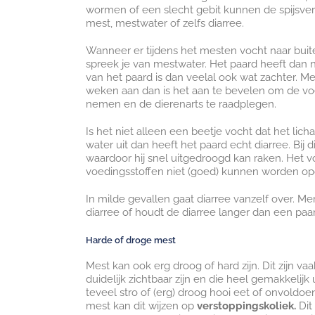
wormen of een slecht gebit kunnen de spijsver
mest, mestwater of zelfs diarree.
Wanneer er tijdens het mesten vocht naar buite
spreek je van mestwater. Het paard heeft dan 
van het paard is dan veelal ook wat zachter. Mee
weken aan dan is het aan te bevelen om de voer
nemen en de dierenarts te raadplegen.
Is het niet alleen een beetje vocht dat het lic
water uit dan heeft het paard echt diarree. Bij d
waardoor hij snel uitgedroogd kan raken. Het 
voedingsstoffen niet (goed) kunnen worden op
In milde gevallen gaat diarree vanzelf over. Merk
diarree of houdt de diarree langer dan een paa
Harde of droge mest
Mest kan ook erg droog of hard zijn. Dit zijn va
duidelijk zichtbaar zijn en die heel gemakkelijk u
teveel stro of (erg) droog hooi eet of onvoldoe
mest kan dit wijzen op
verstoppingskoliek.
Dit