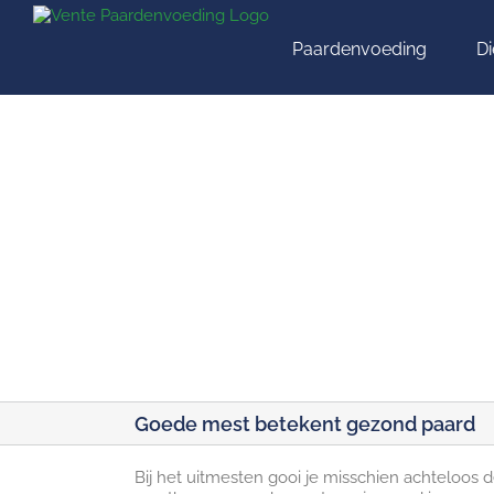
Ga
naar
Paardenvoeding
D
inhoud
Goede mest betekent gezond paard
Bij het uitmesten gooi je misschien achteloos