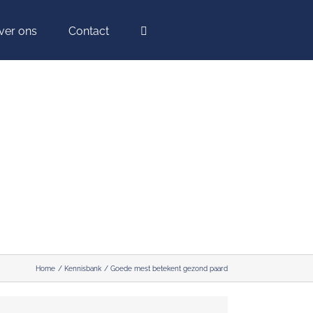
ver ons
Contact
Home
Kennisbank
Goede mest betekent gezond paard