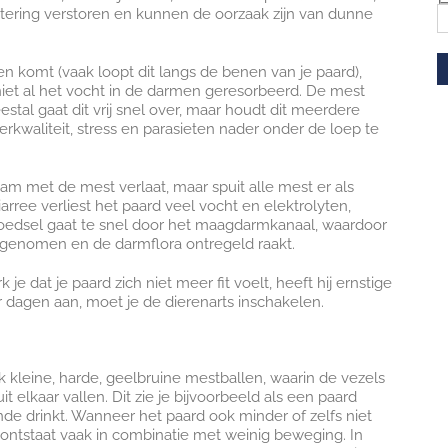
tering verstoren en kunnen de oorzaak zijn van dunne
n komt (vaak loopt dit langs de benen van je paard),
niet al het vocht in de darmen geresorbeerd. De mest
stal gaat dit vrij snel over, maar houdt dit meerdere
kwaliteit, stress en parasieten nader onder de loep te
haam met de mest verlaat, maar spuit alle mest er als
iarree verliest het paard veel vocht en elektrolyten,
voedsel gaat te snel door het maagdarmkanaal, waardoor
genomen en de darmflora ontregeld raakt.
 je dat je paard zich niet meer fit voelt, heeft hij ernstige
r dagen aan, moet je de dierenarts inschakelen.
ak kleine, harde, geelbruine mestballen, waarin de vezels
it elkaar vallen. Dit zie je bijvoorbeeld als een paard
nde drinkt. Wanneer het paard ook minder of zelfs niet
 ontstaat vaak in combinatie met weinig beweging. In