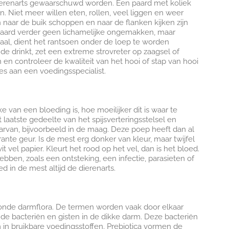
dierenarts gewaarschuwd worden. Een paard met koliek
n. Niet meer willen eten, rollen, veel liggen en weer
naar de buik schoppen en naar de flanken kijken zijn
aard verder geen lichamelijke ongemakken, maar
aal, dient het rantsoen onder de loep te worden
e drinkt, zet een extreme strovreter op zaagsel of
en controleer de kwaliteit van het hooi of stap van hooi
es aan een voedingsspecialist.
e van een bloeding is, hoe moeilijker dit is waar te
laatste gedeelte van het spijsverteringsstelsel en
rvan, bijvoorbeeld in de maag. Deze poep heeft dan al
te geur. Is de mest erg donker van kleur, maar twijfel
 vel papier. Kleurt het rood op het vel, dan is het bloed.
bben, zoals een ontsteking, een infectie, parasieten of
in de mest altijd de dierenarts.
onde darmflora. De termen worden vaak door elkaar
ijn de bacteriën en gisten in de dikke darm. Deze bacteriën
in bruikbare voedingsstoffen. Prebiotica vormen de