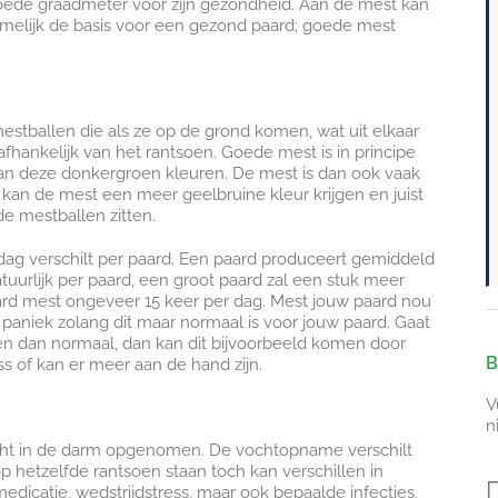
oede graadmeter voor zijn gezondheid. Aan de mest kan
namelijk de basis voor een gezond paard; goede mest
estballen die als ze op de grond komen, wat uit elkaar
 afhankelijk van het rantsoen. Goede mest is in principe
kan deze donkergroen kleuren. De mest is dan ook vaak
oi kan de mest een meer geelbruine kleur krijgen en juist
de mestballen zitten.
ag verschilt per paard. Een paard produceert gemiddeld
atuurlijk per paard, een groot paard zal een stuk meer
rd mest ongeveer 15 keer per dag. Mest jouw paard nou
t paniek zolang dit maar normaal is voor jouw paard. Gaat
n dan normaal, dan kan dit bijvoorbeeld komen door
B
ss of kan er meer aan de hand zijn.
V
n
vocht in de darm opgenomen. De vochtopname verschilt
 hetzelfde rantsoen staan toch kan verschillen in
medicatie, wedstrijdstress, maar ook bepaalde infecties,