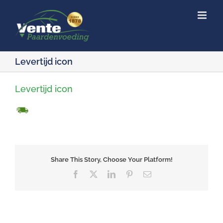
Ga
naar
inhoud
Levertijd icon
Levertijd icon
Share This Story, Choose Your Platform!
Facebook
X
LinkedIn
Pinterest
E-
mail