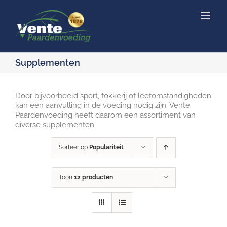
Ga
naar
inhoud
Supplementen
Door bijvoorbeeld sport, fokkerij of leefomstandigheden
kan een aanvulling in de voeding nodig zijn. Vente
Paardenvoeding heeft daarom een assortiment van
diverse supplementen.
Sorteer op
Populariteit
Toon
12 producten