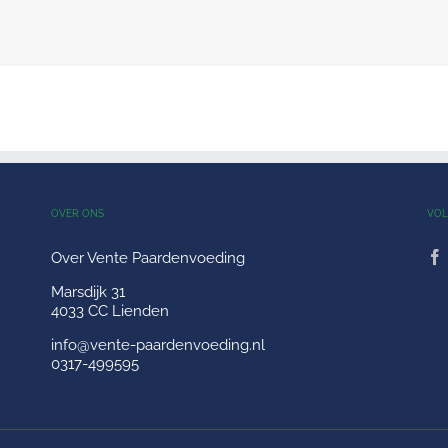
OVER ONS
VOL
Over Vente Paardenvoeding
Marsdijk 31
4033 CC Lienden
info@vente-paardenvoeding.nl
0317-499595