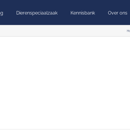
ng
Dierenspeciaalzaak
Kennisbank
Over ons
H