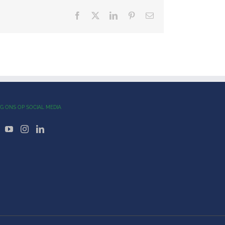
Facebook
X
LinkedIn
Pinterest
E-
mail
G ONS OP SOCIAL MEDIA