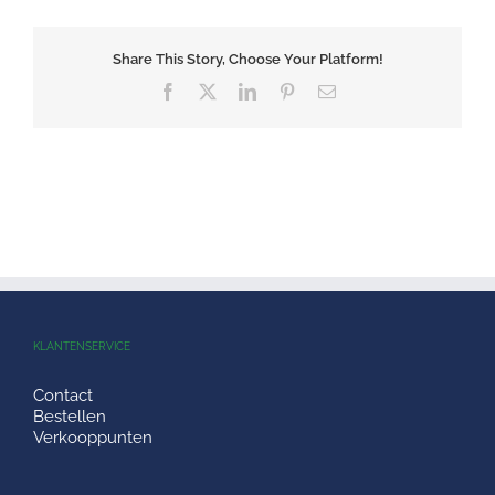
Share This Story, Choose Your Platform!
Facebook
X
LinkedIn
Pinterest
E-
mail
KLANTENSERVICE
Contact
Bestellen
Verkooppunten