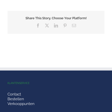
Share This Story, Choose Your Platform!
Facebook
X
LinkedIn
Pinterest
E-
mail
KLANTENSERVICE
Contact
Bestellen
Verkooppunten