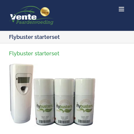
Ga
naar
inhoud
Flybuster starterset
Flybuster starterset