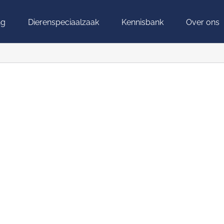
ng
Dierenspeciaalzaak
Kennisbank
Over ons