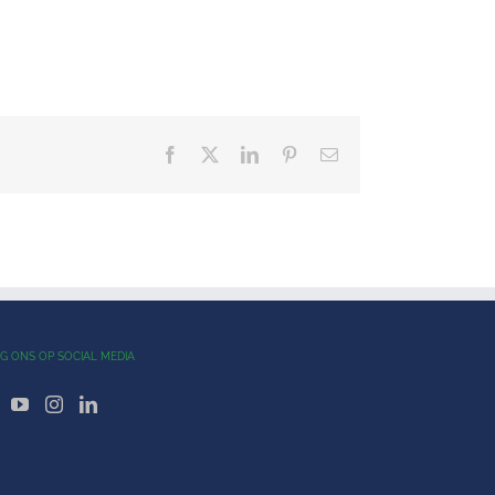
Facebook
X
LinkedIn
Pinterest
E-
mail
G ONS OP SOCIAL MEDIA