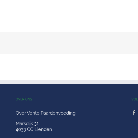
OVER ONS
VOL
Over Vente Paardenvoeding
Marsdijk 31
4033 CC Lienden