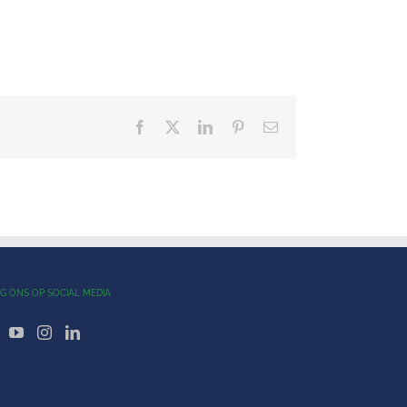
Facebook
X
LinkedIn
Pinterest
E-
mail
G ONS OP SOCIAL MEDIA