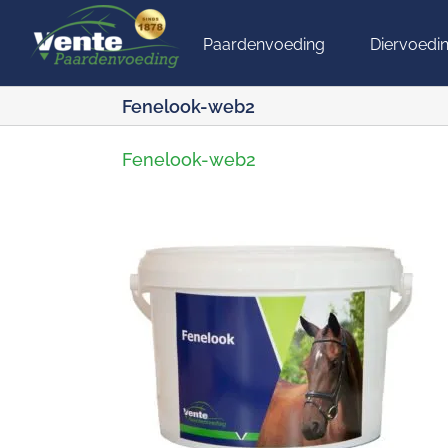
Ga
naar
Paardenvoeding
Diervoedi
inhoud
Fenelook-web2
Fenelook-web2