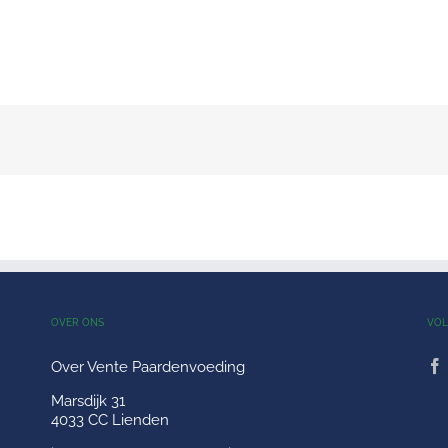
OVER ONS
VOL
Over Vente Paardenvoeding
Marsdijk 31
4033 CC Lienden