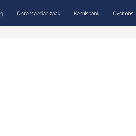
ng
Dierenspeciaalzaak
Kennisbank
Over ons