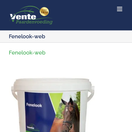
Ga
naar
inhoud
Fenelook-web
Fenelook-web