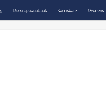
ng
Dierenspeciaalzaak
Kennisbank
Over ons