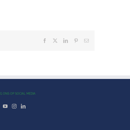
Facebook
X
LinkedIn
Pinterest
E-
mail
G ONS OP SOCIAL MEDIA