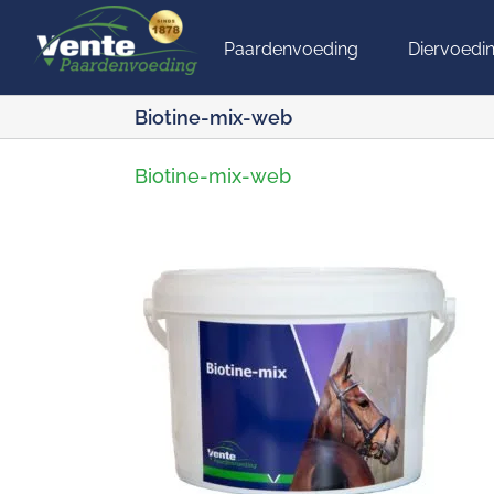
Ga
naar
Paardenvoeding
Diervoedi
inhoud
Biotine-mix-web
Biotine-mix-web