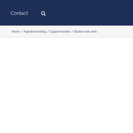
Contact
Home
Paardenvoeding
Supplementen
Biotine-mix-web