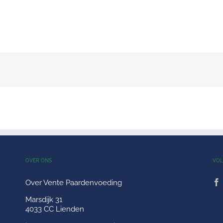
OVER ONS
VOL
Over Vente Paardenvoeding
Marsdijk 31
4033 CC Lienden