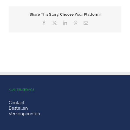
Share This Story, Choose Your Platform!
Facebook
X
LinkedIn
Pinterest
E-
mail
KLANTENSERVICE
Contact
Bestellen
Verkooppunten