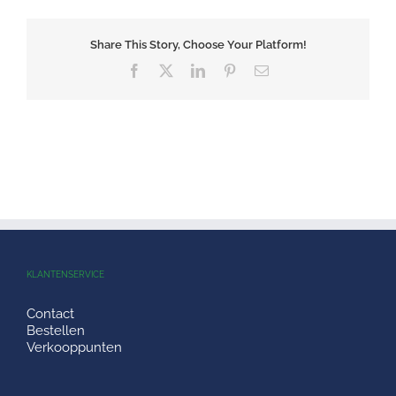
Share This Story, Choose Your Platform!
Facebook
X
LinkedIn
Pinterest
E-
mail
KLANTENSERVICE
Contact
Bestellen
Verkooppunten