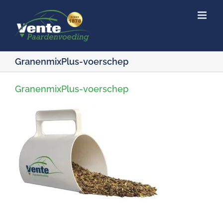
Ga
naar
inhoud
GranenmixPlus-voerschep
GranenmixPlus-voerschep