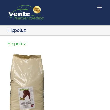
Ga
naar
inhoud
Hippoluz
Hippoluz