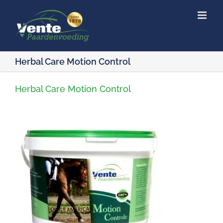
Ga
naar
inhoud
Herbal Care Motion Control
Herbal Care Motion Control