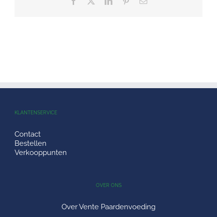
Facebook
X
LinkedIn
Pinterest
E-
mail
KLANTENSERVICE
Contact
Bestellen
Verkooppunten
OVER ONS
Over Vente Paardenvoeding