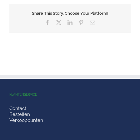
Share This Story, Choose Your Platform!
Facebook
X
LinkedIn
Pinterest
E-
mail
KLANTENSERVICE
Contact
Bestellen
Verkooppunten