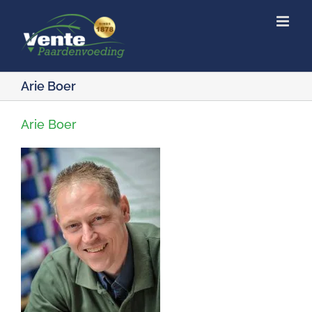
Ga
naar
inhoud
Arie Boer
Arie Boer