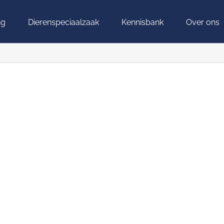
ng
Dierenspeciaalzaak
Kennisbank
Over ons