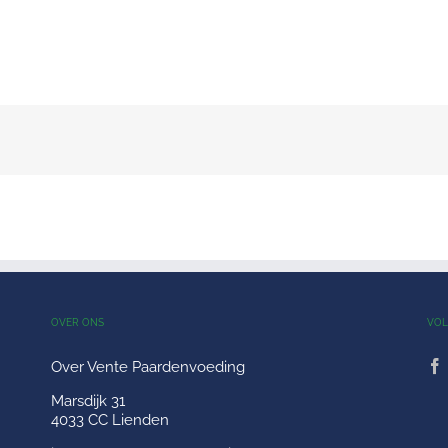
OVER ONS
VOL
Over Vente Paardenvoeding
Marsdijk 31
4033 CC Lienden