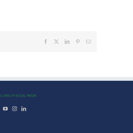
Facebook
X
LinkedIn
Pinterest
E-
mail
G ONS OP SOCIAL MEDIA