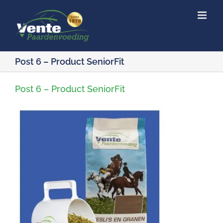
Ga
naar
inhoud
Post 6 – Product SeniorFit
Post 6 – Product SeniorFit