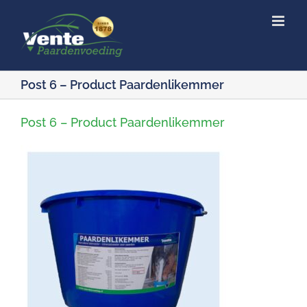
Ga
naar
inhoud
Post 6 – Product Paardenlikemmer
Post 6 – Product Paardenlikemmer