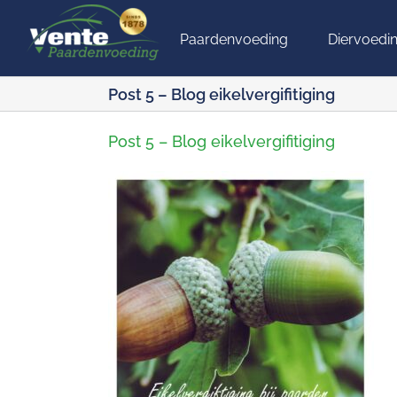
Ga
naar
Paardenvoeding
Diervoedi
inhoud
Post 5 – Blog eikelvergifitiging
Post 5 – Blog eikelvergifitiging