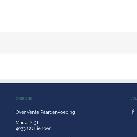
OVER ONS
VOL
Over Vente Paardenvoeding
Marsdijk 31
4033 CC Lienden