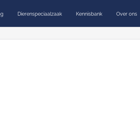
ng
Dierenspeciaalzaak
Kennisbank
Over ons