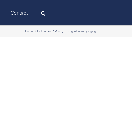
Contact
Home
Link in bio
Post 5 – Blog eikelvergifitiging