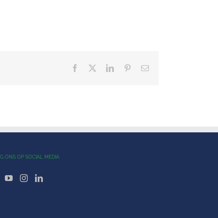
Facebook
X
LinkedIn
Pinterest
E-
mail
G ONS OP SOCIAL MEDIA