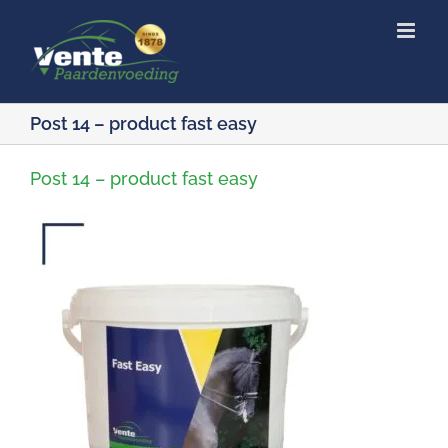
Ga
naar
inhoud
Post 14 – product fast easy
Post 14 – product fast easy