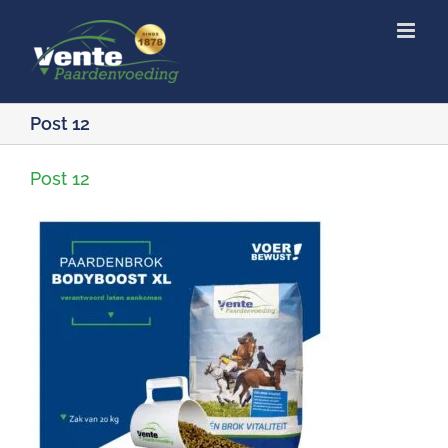
Ga
naar
inhoud
Post 12
Post 12