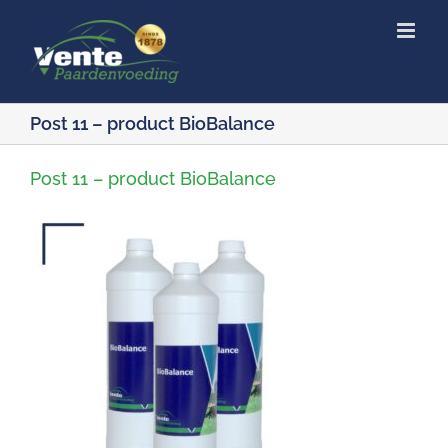
Ga
naar
inhoud
Post 11 – product BioBalance
Post 11 – product BioBalance