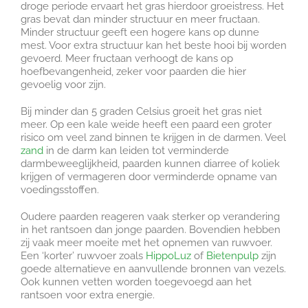
droge periode ervaart het gras hierdoor groeistress. Het
gras bevat dan minder structuur en meer fructaan.
Minder structuur geeft een hogere kans op dunne
mest. Voor extra structuur kan het beste hooi bij worden
gevoerd. Meer fructaan verhoogt de kans op
hoefbevangenheid, zeker voor paarden die hier
gevoelig voor zijn.
Bij minder dan 5 graden Celsius groeit het gras niet
meer. Op een kale weide heeft een paard een groter
risico om veel zand binnen te krijgen in de darmen. Veel
zand
in de darm kan leiden tot verminderde
darmbeweeglijkheid, paarden kunnen diarree of koliek
krijgen of vermageren door verminderde opname van
voedingsstoffen.
Oudere paarden reageren vaak sterker op verandering
in het rantsoen dan jonge paarden. Bovendien hebben
zij vaak meer moeite met het opnemen van ruwvoer.
Een ‘korter’ ruwvoer zoals
HippoLuz
of
Bietenpulp
zijn
goede alternatieve en aanvullende bronnen van vezels.
Ook kunnen vetten worden toegevoegd aan het
rantsoen voor extra energie.