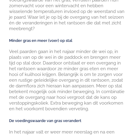
voedingswaarde van het gras, verruilen paarden hun
zomervacht voor een wintervacht en hebben
wisselende temperaturen invloed op de weerstand van
je paard. Waar let je op bij de overgang van het seizoen
én de veranderingen in het rantsoen die dat met zicht
meebrengt?
Minder gras en meer (voer) op stal
Veel paarden gaan in het najaar minder de wei op, in
plaats van op de wei in de paddock en brengen meer
tijd op stal door. Daardoor ontstaat er een overgang in
het rantsoen waardoor ze minder gras eten en meer
hooi of kuilhooi krijgen. Belangrijk is om te zorgen voor
een rustige geleidelijke overgang in dit rantsoen, zodat
de darmflora zich hieraan kan aanpassen. Meer op stal
betekent mogelijk ook minder beweging. In combinatie
met de overgang naar hooi vergroot dat de kans op
verstoppingskoliek. Extra beweging kan dit voorkomen
en het voorkomt bovendien verveling.
De voedingswaarde van gras verandert
In het najaar valt er weer meer neerslag en na een