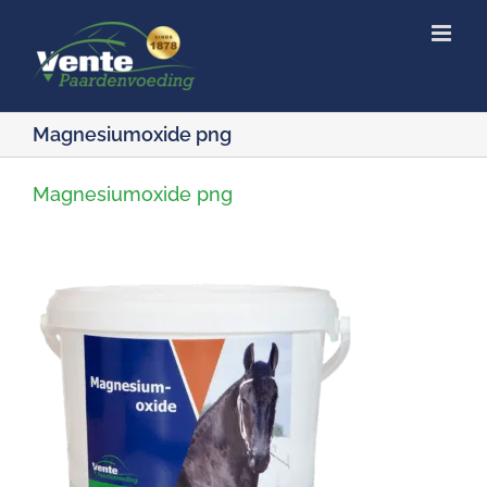
Ga
naar
inhoud
Magnesiumoxide png
Magnesiumoxide png