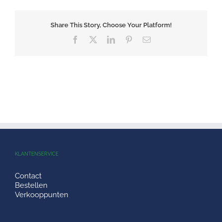
Share This Story, Choose Your Platform!
Facebook
X
LinkedIn
Pinterest
E-
mail
KLANTENSERVICE
Contact
Bestellen
Verkooppunten