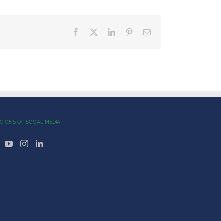
Facebook
X
LinkedIn
Pinterest
E-
mail
G ONS OP SOCIAL MEDIA