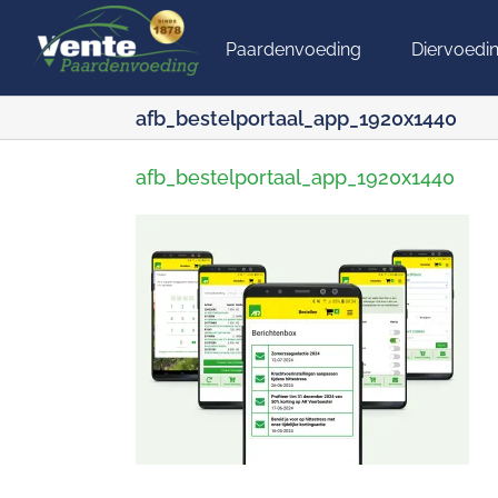
Ga
naar
Paardenvoeding
Diervoedi
inhoud
afb_bestelportaal_app_1920x1440
afb_bestelportaal_app_1920x1440