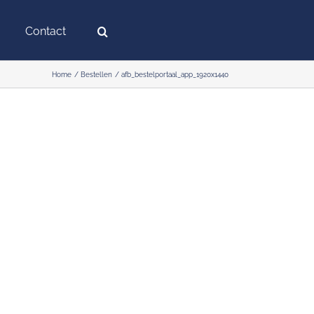
Contact
Home
Bestellen
afb_bestelportaal_app_1920x1440