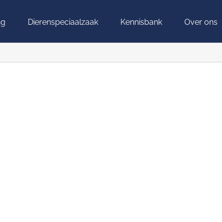
ng
Dierenspeciaalzaak
Kennisbank
Over ons