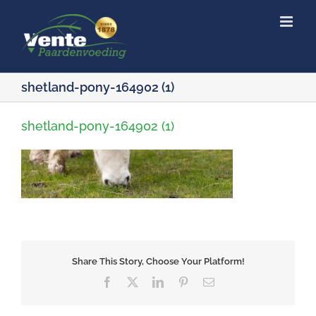
Ga
naar
inhoud
shetland-pony-164902 (1)
shetland-pony-164902 (1)
Share This Story, Choose Your Platform!
Facebook
X
LinkedIn
Pinterest
E-
mail