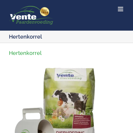
Ga
naar
inhoud
Hertenkorrel
Hertenkorrel