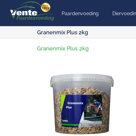
Ga
naar
Paardenvoeding
Diervoedi
inhoud
Granenmix Plus 2kg
Granenmix Plus 2kg