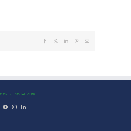
Facebook
X
LinkedIn
Pinterest
E-
mail
G ONS OP SOCIAL MEDIA