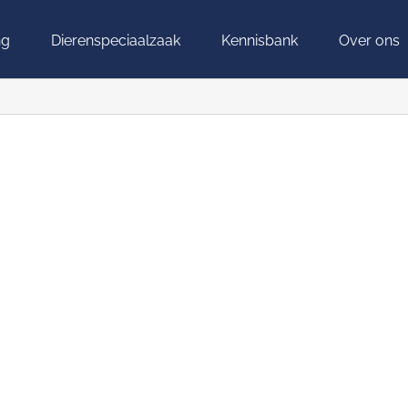
ng
Dierenspeciaalzaak
Kennisbank
Over ons