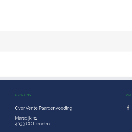
OVER ONS
VOL
Over Vente Paardenvoeding
Marsdijk 31
4033 CC Lienden