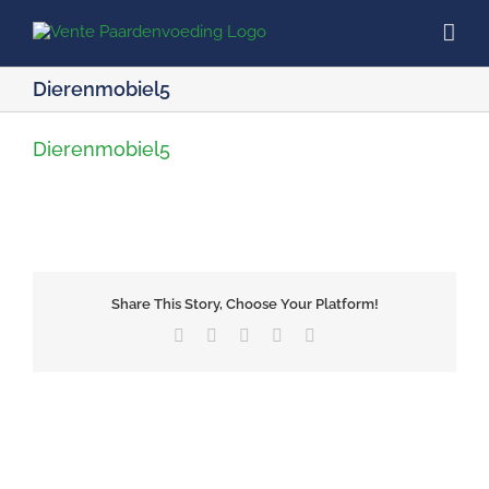
Ga
naar
inhoud
Dierenmobiel5
Dierenmobiel5
Share This Story, Choose Your Platform!
Facebook
X
LinkedIn
Pinterest
E-
mail