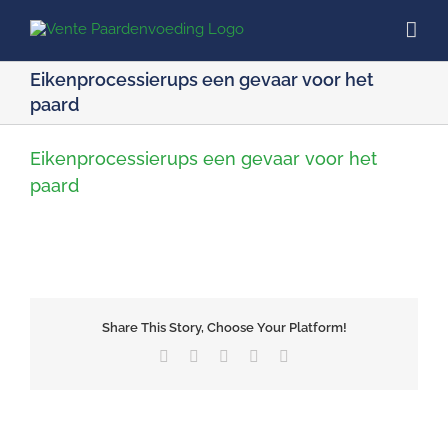
Ga
naar
inhoud
Eikenprocessierups een gevaar voor het
paard
Eikenprocessierups een gevaar voor het
paard
Share This Story, Choose Your Platform!
Facebook
X
LinkedIn
Pinterest
E-
mail