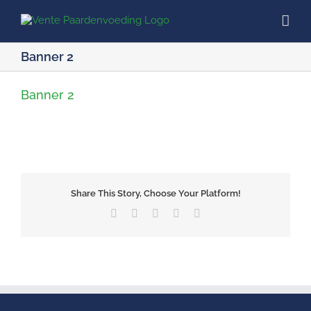
Ga
naar
inhoud
Banner 2
Banner 2
Share This Story, Choose Your Platform!
Facebook
X
LinkedIn
Pinterest
E-
mail