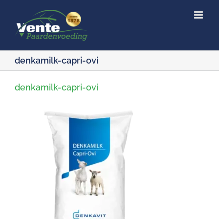
Ga
naar
inhoud
denkamilk-capri-ovi
denkamilk-capri-ovi