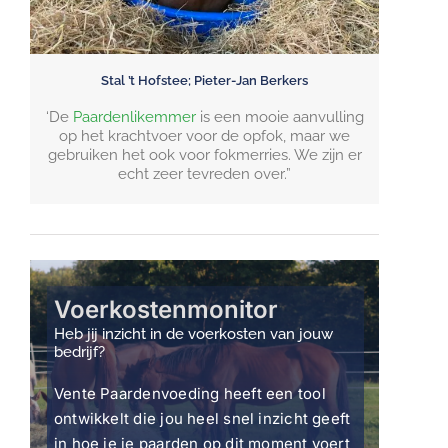
Stal ’t Hofstee; Pieter-Jan Berkers
‘De
Paardenlikemmer
is een mooie aanvulling
op het krachtvoer voor de opfok, maar we
gebruiken het ook voor fokmerries. We zijn er
echt zeer tevreden over.”
Voerkostenmonitor
Heb jij inzicht in de voerkosten van jouw
bedrijf?
Vente Paardenvoeding heeft een tool
ontwikkelt die jou heel snel inzicht geeft
in hoe je je paarden op dit moment voert