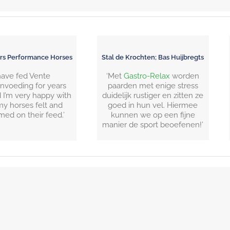
rs Performance Horses
Stal de Krochten; Bas Huijbregts
 have fed Vente
‘Met
Gastro-Relax
worden
nvoeding for years
paarden met enige stress
 I’m very happy with
duidelijk rustiger en zitten ze
y horses felt and
goed in hun vel. Hiermee
med on their feed.’
kunnen we op een fijne
manier de sport beoefenen!’