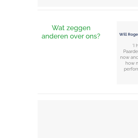
Wat zeggen
Will Roge
anderen over ons?
‘I
Paarde
now and
how m
perfor