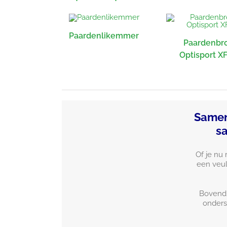
Paardenlikemmer
Paardenbr
Optisport X
Samen
s
Of je nu 
een veul
Bovendi
onders