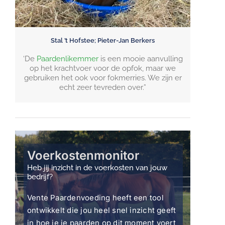
Stal ’t Hofstee; Pieter-Jan Berkers
‘De
Paardenlikemmer
is een mooie aanvulling
op het krachtvoer voor de opfok, maar we
gebruiken het ook voor fokmerries. We zijn er
echt zeer tevreden over.”
Voerkostenmonitor
Heb jij inzicht in de voerkosten van jouw
bedrijf?
Vente Paardenvoeding heeft een tool
ontwikkelt die jou heel snel inzicht geeft
in hoe je je paarden op dit moment voert