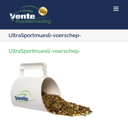
Ga
naar
inhoud
UltraSportmuesli-voerschep-
UltraSportmuesli-voerschep-