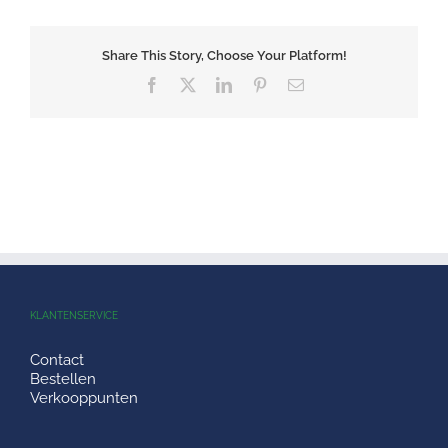
Share This Story, Choose Your Platform!
Facebook
X
LinkedIn
Pinterest
E-
mail
KLANTENSERVICE
Contact
Bestellen
Verkooppunten